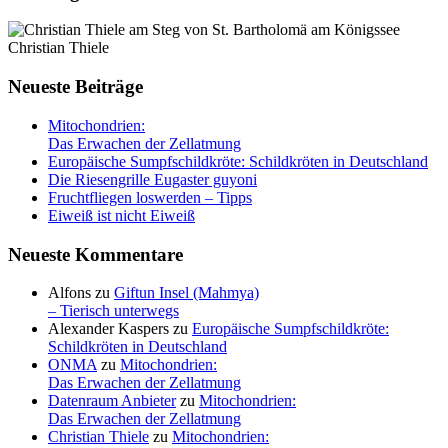
Christian Thiele
Neueste Beiträge
Mitochondrien:
Das Erwachen der Zellatmung
Europäische Sumpfschildkröte: Schildkröten in Deutschland
Die Riesengrille Eugaster guyoni
Fruchtfliegen loswerden – Tipps
Eiweiß ist nicht Eiweiß
Neueste Kommentare
Alfons
zu
Giftun Insel (Mahmya)
– Tierisch unterwegs
Alexander Kaspers
zu
Europäische Sumpfschildkröte:
Schildkröten in Deutschland
ONMA
zu
Mitochondrien:
Das Erwachen der Zellatmung
Datenraum Anbieter
zu
Mitochondrien:
Das Erwachen der Zellatmung
Christian Thiele
zu
Mitochondrien: