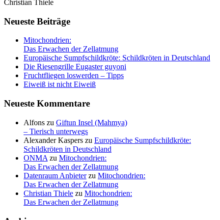
Christian Thiele
Neueste Beiträge
Mitochondrien:
Das Erwachen der Zellatmung
Europäische Sumpfschildkröte: Schildkröten in Deutschland
Die Riesengrille Eugaster guyoni
Fruchtfliegen loswerden – Tipps
Eiweiß ist nicht Eiweiß
Neueste Kommentare
Alfons
zu
Giftun Insel (Mahmya)
– Tierisch unterwegs
Alexander Kaspers
zu
Europäische Sumpfschildkröte:
Schildkröten in Deutschland
ONMA
zu
Mitochondrien:
Das Erwachen der Zellatmung
Datenraum Anbieter
zu
Mitochondrien:
Das Erwachen der Zellatmung
Christian Thiele
zu
Mitochondrien:
Das Erwachen der Zellatmung