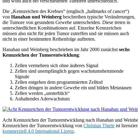
und wohl auch bei verschiedenen Tumoren unterschiedlich.
Die „Kennzeichen des Krebses“ (englisch „hallmarks of cancer“)
von
Hanahan und Weinberg
beschreiben typische Veränderungen,
die Tumore von gesundem Gewebe unterscheiden. Diese treten in
unterschiedlichen Kombinationen auf. Einzelne Kennzeichen
müssen also nicht für jeden Tumor zutreffen und sie müssen auch
nicht in einer bestimmten Reihenfolge auftreten.
Hanahan und Weinberg beschrieben im Jahr 2000 zunächst
sechs
Kennzeichen der Tumorentwicklung
:
Zellen vermehren sich ohne äußeres Signal
Zellen sind unempfänglich gegen wachstumshemmende
Signale
Zellen entgehen dem programmierten Zelltod
Zellen dringen in andere Gewebe ein und bilden Metastasen
Zellen werden „unsterblich“
Anhaltendes Aderwachstum
Acht Kennzeichen der Tumorentwicklung nach Hanahan und Weinb
Kennzeichen der Tumorentwicklung von
Christian Thiele
ist lizenzie
kommerziell 4.0 International Lizenz
.