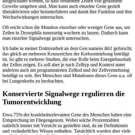
ausgeschaltet werden, so dass veränderte Zellen von gesundem
Gewebe umgeben sind. Man kann auch einzelne Gene gezielt
überaktivieren oder herunterfahren und damit ihre Funktion und ihre
Wechselwirkungen untersuchen.
Oft reicht schon die Mutation einzelner oder weniger Gene aus, um
Zellen in Drosophila tumorartig wuchern zu lassen. Dadurch kann
man einzelne Signalwege gezielt untersuchen.
Ich habe in meiner Doktorarbeit an dem Gen namens
lkb1
geforscht,
das gleich an mehreren Kennzeichen der Krebsentstehung beteiligt
ist. So gibt es mehrere Studien, die eine Rolle beim Energiehaushalt
der Zellen zeigen. Es soll aber je nach Zelltyp und Kontext unter
anderem auch am programmierten Zelltod und der Zellvermehrung
beteiligt zu sein. Bei Menschen sind Mutationen dieses Gens u.a. oft
bei Lungenkrebs zu beobachten.
Konservierte Signalwege regulieren die
Tumorentwicklung
Etwa 75% der krankheitsrelevanten Gene des Menschen haben eine
Entsprechung im Fliegengenom. Wobei solche Prozentzahlen
natürlich immer mit Vorsicht zu genießen sind, da sie Definitionen
und veränderliches Wissen enthalten. Tatsächlich wurden aber viele