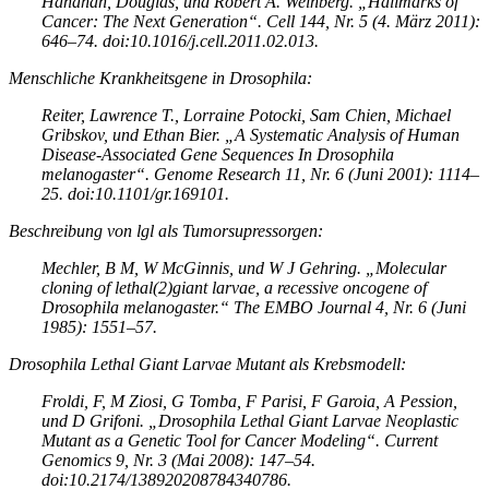
Hanahan, Douglas, und Robert A. Weinberg. „Hallmarks of
Cancer: The Next Generation“. Cell 144, Nr. 5 (4. März 2011):
646–74. doi:10.1016/j.cell.2011.02.013.
Menschliche Krankheitsgene in Drosophila:
Reiter, Lawrence T., Lorraine Potocki, Sam Chien, Michael
Gribskov, und Ethan Bier. „A Systematic Analysis of Human
Disease-Associated Gene Sequences In Drosophila
melanogaster“. Genome Research 11, Nr. 6 (Juni 2001): 1114–
25. doi:10.1101/gr.169101.
Beschreibung von lgl als Tumorsupressorgen:
Mechler, B M, W McGinnis, und W J Gehring. „Molecular
cloning of lethal(2)giant larvae, a recessive oncogene of
Drosophila melanogaster.“ The EMBO Journal 4, Nr. 6 (Juni
1985): 1551–57.
Drosophila Lethal Giant Larvae Mutant als Krebsmodell:
Froldi, F, M Ziosi, G Tomba, F Parisi, F Garoia, A Pession,
und D Grifoni. „Drosophila Lethal Giant Larvae Neoplastic
Mutant as a Genetic Tool for Cancer Modeling“. Current
Genomics 9, Nr. 3 (Mai 2008): 147–54.
doi:10.2174/138920208784340786.