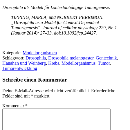
Drosophila als Modell für kontextabhängige Tumorgenese:
TIPPING, MARLA, und NORBERT PERRIMON.
„Drosophila as a Model for Context-Dependent
Tumorigenesis“. Journal of cellular physiology 229, Nr. 1
(Januar 2014): 27–33. doi:10.1002/jcp.24427.
Kategorie:
Modellorganismen
Schlagwort:
Drosophila
,
Drosophila melanogaster
,
Gentechnik
,
Hanahan und Weinberg
,
Krebs
,
Modellorganismus
,
Tumor
,
Tumorentwicklung
Schreibe einen Kommentar
Deine E-Mail-Adresse wird nicht veröffentlicht.
Erforderliche
Felder sind mit
*
markiert
Kommentar
*