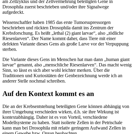
am Zellzyklus und der Zellvermehrung beteiligten Gene in
Drosophila zuerst beschrieben und/oder ihre Signalwege
aufgedeckt.
Wissenschaftler haben 1985 das erste Tumorsupressorgen
beschrieben und rückten Drosophila damit ins Zentrum der
Krebsforschung. Es heißt „lethal (2) giant larvae“, also „tödliche
Riesenlarven“. Der Name kommt daher, dass Tiere mit einer
defekten Variante dieses Gens als große Larve vor der Verpuppung
sterben.
Die Variante dieses Gens im Menschen hat man dann „human giant
larvae“ genannt, also „menschliche Riesenlarven“. Das macht wenig
Sinn, so lässt es sich aber wohl leichter merken. Über die
Traditionen und Kuriositäten der Genbezeichnung werde ich an
anderer Stelle nochmal schreiben.
Auf den Kontext kommt es an
Die an der Krebsentstehung beteiligten Gene können abhängig von
ihrer Umgebung verschieden wirken, d.h. sie ihre Wirkung ist
kontextabhängig. Daher ist es von Vorteil, verschiedene
Modellsysteme zu haben. Statt isolierte Zellen in der Petrischale
kann man bei Drosophila mit relativ geringem Aufwand Zellen in
einem Gewebe bzw. Organ beobachten.